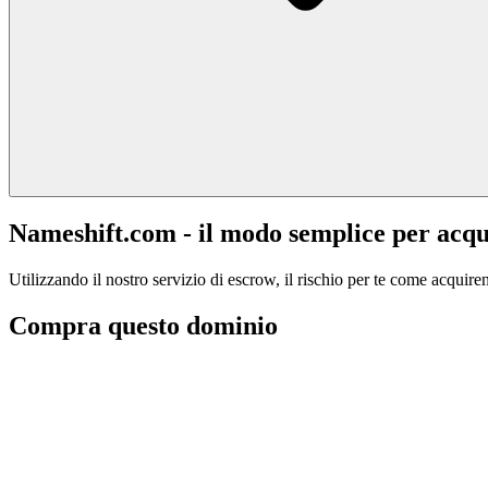
Nameshift.com - il modo semplice per acqu
Utilizzando il nostro servizio di escrow, il rischio per te come acquiren
Compra questo dominio