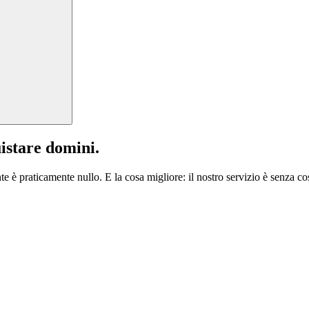
istare domini.
te è praticamente nullo. E la cosa migliore: il nostro servizio è senza cos